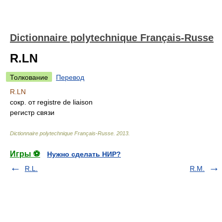
Dictionnaire polytechnique Français-Russe
R.LN
Толкование
Перевод
R.LN
сокр. от registre de liaison
регистр связи
Dictionnaire polytechnique Français-Russe
.
2013
.
Игры ⚽
Нужно сделать НИР?
R.L.
R.M.